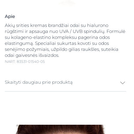
Apie
Akių srities kremas brandžiai odai su hialurono
rūgštimi ir apsauga nuo UVA / UVB spindulių. Formulė
su kolageno-elastino kompleksu pagerina odos
elastingumą. Specialiai sukurtas kovoti su odos
senėjimo požymiais, užpildo gilias raukšles, suteikia
odai gaivesnės išvaizdos.
NART: 83531-01540-05
Skaityti daugiau prie produktą
Akių srities kremas brandžiai odai Eucerin Hyaluron-
Filler + Elasticity akių srities kremas SPF 20 užpildo
gilias raukšles, pagerina odos elastingumą ir sumažina
tamsius ratilus. Unikali formulė padeda kovoti su
įvairiais odos senėjimo procesais. Inovatyvus Eucerin
didelės ir mažos molekulinės masės hialurono rūgščių