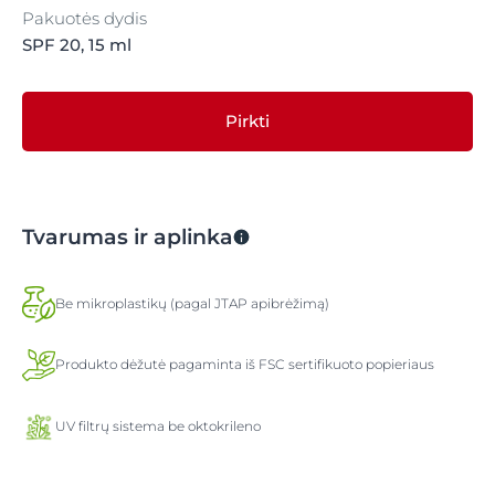
Pakuotės dydis
SPF 20, 15 ml
Pirkti
Tvarumas ir aplinka
Be mikroplastikų (pagal JTAP apibrėžimą)
Produkto dėžutė pagaminta iš FSC sertifikuoto popieriaus
UV filtrų sistema be oktokrileno