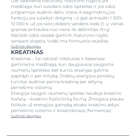
Dar vadinama hialuronu, hialurono rūgštis yra
medžiaga, kuri susidaro odos ląstelėse ir yra odos
jungiamojo audinio dalis. Viena iš pagrindinių jos
funkcijų yra sulaikyti drėgmę – ji gali pritraukti 1 000–
10 000 k. už jos svorį didesnį vandens kiekį (t. y. vienas
gramas pritraukia nuo vieno iki dešimties litrų).
Natūrali odos savybė gaminti hialurono rūgštį
senėjant slopsta, todėl ima formuotis raukšlės.
Sužinoti daugiau
KREATINAS
Kreatinas – tai natūrali inkstuose ir kepenyse
gaminama medžiaga, kuri daugiausiai saugoma
raumenų ląstelėse, bet kurios atsargas galima
papildyti ir per mitybą. Didelių energijos poreikių
turintys audiniai paima kreatiną per aktyvią
pernešimo sistemą.
Energijai saugoti raumenų ląstelės naudoja kreatino
fosfatą – kreatino fosforilintą formą. Žmogaus plauko
folikule už energijos gamybą atsako kreatino aktyvi
pernešimo sistema ir kreatinkinazė (fermentas).
Sužinoti daugiau