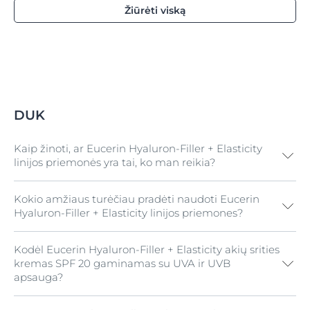
Žiūrėti viską
DUK
Kaip žinoti, ar Eucerin Hyaluron-Filler + Elasticity
linijos priemonės yra tai, ko man reikia?
Kokio amžiaus turėčiau pradėti naudoti Eucerin
Eucerin Hyaluron-Filler + Elasticity linijos priemonės
Hyaluron-Filler + Elasticity linijos priemones?
yra specialiai sukurtos brandžiai odai ir yra skirtos
tiems, kuriuos vargina senatvinės dėmės, gilios
raukšlės ir elastingumo stoka
. Mūsų oda skiriasi, todėl
Kodėl Eucerin Hyaluron-Filler + Elasticity akių srities
Kiekvieno žmogaus oda yra savita, todėl vieno, visiems
ir senstame skirtingai – priklausomai nuo genetikos ir
kremas SPF 20 gaminamas su UVA ir UVB
tinkamo atsakymo nėra. Tai priklauso nuo daugybės
gyvenimo būdo, tačiau minėtos odos problemos
apsauga?
vidinių (pvz., genetikos) ir išorinių (pvz., buvimo saulėje
paprastai yra būdingos brandžiai odai. Šios linijos
dažnumo) veiksnių.
Paprastai smulkios raukšlelės ir
priemonės užpildo gilias raukšles, pagerina odos
raukšlės pradeda formuotis sulaukus maždaug 30-ies.