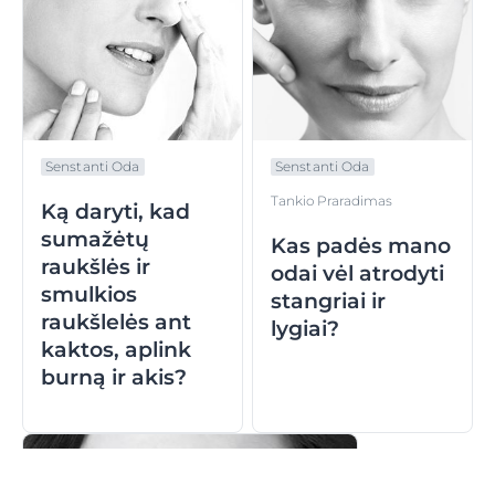
Senstanti Oda
Senstanti Oda
Tankio Praradimas
Ką daryti, kad
sumažėtų
Kas padės mano
raukšlės ir
odai vėl atrodyti
smulkios
stangriai ir
raukšlelės ant
lygiai?
kaktos, aplink
burną ir akis?
5 min. perskaityti