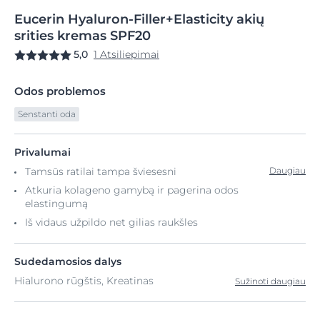
Eucerin
Hyaluron-Filler+Elasticity
akių
srities kremas
SPF20
5,0
1 Atsiliepimai
Odos problemos
Senstanti oda
Privalumai
Tamsūs ratilai tampa šviesesni
Daugiau
Atkuria kolageno gamybą ir pagerina odos
elastingumą
Iš vidaus užpildo net gilias raukšles
Sudedamosios dalys
Hialurono rūgštis, Kreatinas
Sužinoti daugiau