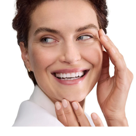
ir arktiino (įrodyta, kad ši veiklioji medžiaga pagreitina
kolageno atsinaujinimą odos ląstelėse) derinys,
pastebimai užpildo gilias raukšles, suteikia odai
lygumo, stangrumo ir švytinčios išvaizdos. Šis akių
srities kremas taip pat papildytas SPF 20 ir UVA filtru,
papildomai apsaugančiu nuo saulės spindulių,
galinčių paspartinti odos senėjimo procesą ir
lemiančiu raukšlių gilėjimą. Be kvapiųjų medžiagų,
neužkemša porų, yra patikrinta oftalmologų, tinka
naudoti nešiojantiems kontaktinius lęšius.