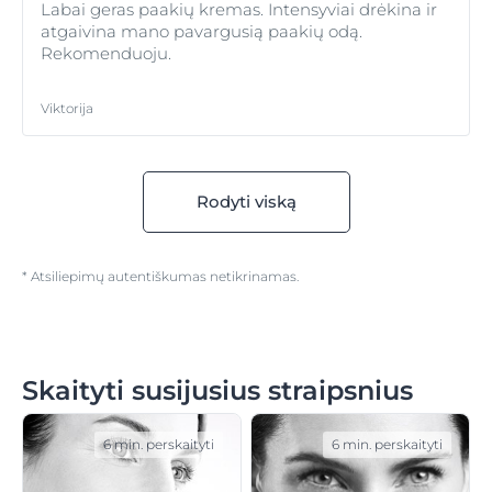
Labai geras paakių kremas. Intensyviai drėkina ir
atgaivina mano pavargusią paakių odą.
Rekomenduoju.
Viktorija
Rodyti viską
* Atsiliepimų autentiškumas netikrinamas.
Skaityti susijusius straipsnius
6 min. perskaityti
6 min. perskaityti