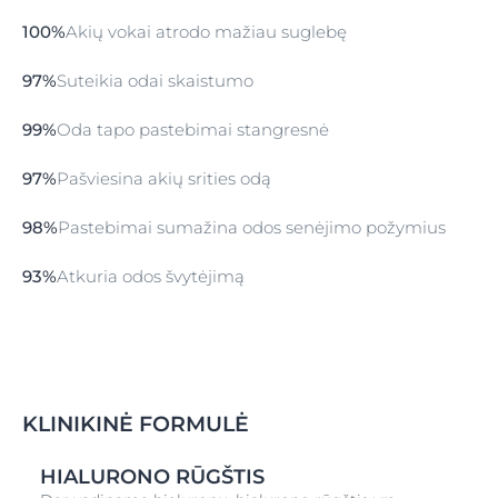
100%
Akių vokai atrodo mažiau suglebę
97%
Suteikia odai skaistumo
99%
Oda tapo pastebimai stangresnė
97%
Pašviesina akių srities odą
98%
Pastebimai sumažina odos senėjimo požymius
93%
Atkuria odos švytėjimą
KLINIKINĖ FORMULĖ
HIALURONO RŪGŠTIS