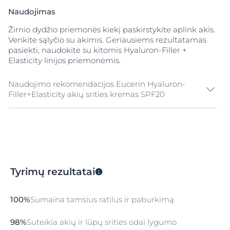
Naudojimas
Žirnio dydžio priemonės kiekį paskirstykite aplink akis.
Venkite sąlyčio su akimis. Geriausiems rezultatamas
pasiekti, naudokite su kitomis Hyaluron-Filler +
Elasticity linijos priemonėmis.
Naudojimo rekomendacijos Eucerin Hyaluron-
Filler+Elasticity akių srities kremas SPF20
Valymas
Kruopščiai nuvalykite odą tinkama Eucerin
DermatoCLEAN [HYALURON] linijos priemone.
Tonizavimas
Tyrimų rezultatai
Odą nuvalykite Eucerin DermatoCLEAN [HYALURON]
valomuoju toniku.
100%
Sumaina tamsius ratilus ir paburkimą
98%
Suteikia akių ir lūpų srities odai lygumo